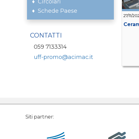
Circolari
Schede Paese
27/11/20
Ceram
CONTATTI
059 7133314
uff-promo@acimac.it
Siti partner: