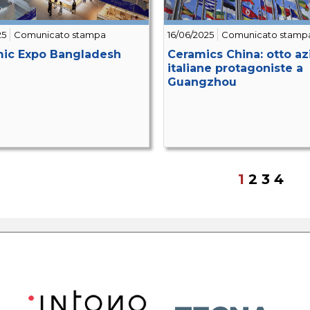
25
Comunicato stampa
16/06/2025
Comunicato stamp
ic Expo Bangladesh
Ceramics China: otto a
italiane protagoniste a
Guangzhou
1
2
3
4