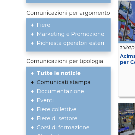
Comunicazioni per argomento
Fiere
Marketing e Promozione
Richiesta operatori esteri
30/03/
Acima
Comunicazioni per tipologia
per C
Tutte le notizie
Comunicati stampa
Documentazione
Eventi
Fiere collettive
Fiere di settore
Corsi di formazione