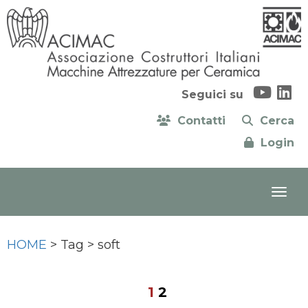
Seguici su
Contatti
Cerca
Login
HOME
> Tag > soft
1
2