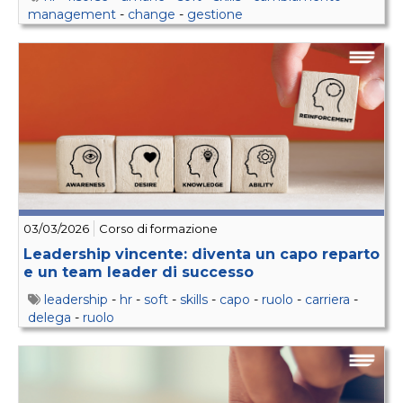
management
-
change
-
gestione
03/03/2026
Corso di formazione
Leadership vincente: diventa un capo reparto
e un team leader di successo
leadership
-
hr
-
soft
-
skills
-
capo
-
ruolo
-
carriera
-
delega
-
ruolo