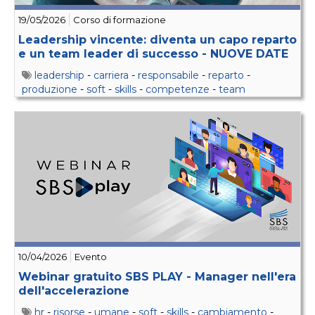
19/05/2026
Corso di formazione
Leadership vincente: diventa un capo reparto
e un team leader di successo - NUOVE DATE
leadership
-
carriera
-
responsabile
-
reparto
-
produzione
-
soft
-
skills
-
competenze
-
team
10/04/2026
Evento
Webinar gratuito SBS PLAY - Manager nell'era
dell'accelerazione
hr
-
risorse
-
umane
-
soft
-
skills
-
cambiamento
-