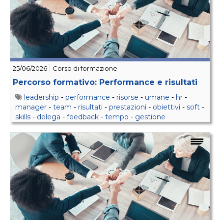
25/06/2026
Corso di formazione
Percorso formativo: Performance e risultati
leadership
-
performance
-
risorse
-
umane
-
hr
-
manager
-
team
-
risultati
-
prestazioni
-
obiettivi
-
soft
-
skills
-
delega
-
feedback
-
tempo
-
gestione