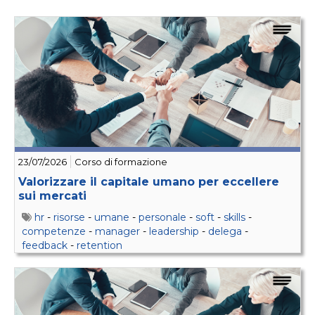
23/07/2026
Corso di formazione
Valorizzare il capitale umano per eccellere
sui mercati
hr
-
risorse
-
umane
-
personale
-
soft
-
skills
-
competenze
-
manager
-
leadership
-
delega
-
feedback
-
retention