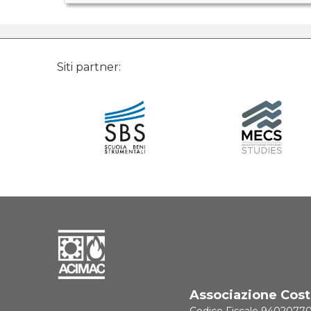
feedback
-
retention
Siti partner:
Associazione Costr