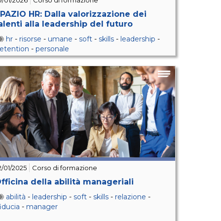
9/01/2026
Corso di formazione
PAZIO HR: Dalla valorizzazione dei
alenti alla leadership del futuro
hr
-
risorse
-
umane
-
soft
-
skills
-
leadership
-
retention
-
personale
2/01/2025
Corso di formazione
fficina della abilità manageriali
abilità
-
leadership
-
soft
-
skills
-
relazione
-
fiducia
-
manager