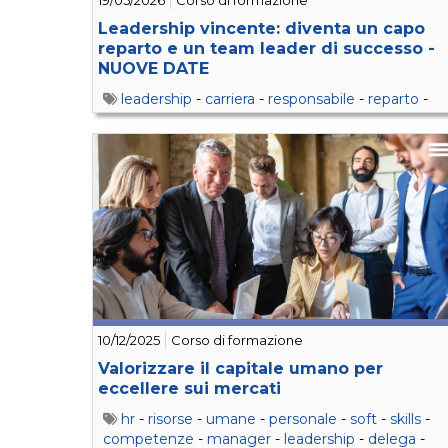
19/05/2026
Corso di formazione
Leadership vincente: diventa un capo
reparto e un team leader di successo -
NUOVE DATE
leadership
-
carriera
-
responsabile
-
reparto
-
produzione
-
soft
-
skills
-
competenze
-
team
10/12/2025
Corso di formazione
Valorizzare il capitale umano per
eccellere sui mercati
hr
-
risorse
-
umane
-
personale
-
soft
-
skills
-
competenze
-
manager
-
leadership
-
delega
-