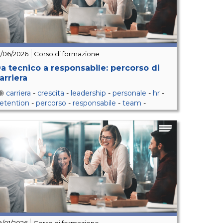
9/06/2026
Corso di formazione
a tecnico a responsabile: percorso di
arriera
carriera
-
crescita
-
leadership
-
personale
-
hr
-
retention
-
percorso
-
responsabile
-
team
-
responsabilità