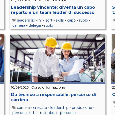
03/03/2026
Corso di formazione
2
Leadership vincente: diventa un capo
S
reparto e un team leader di successo
t
leadership
-
hr
-
soft
-
skills
-
capo
-
ruolo
-
carriera
-
delega
-
ruolo
10/09/2025
Corso di formazione
2
Da tecnico a responsabile: percorso di
O
carriera
carriera
-
crescita
-
leadership
-
produzione
-
personale
-
hr
-
retention
-
percorso