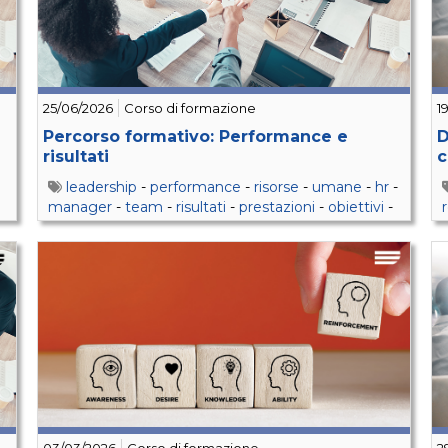
25/06/2026
Corso di formazione
1
Percorso formativo: Performance e
D
risultati
c
leadership
-
performance
-
risorse
-
umane
-
hr
-
manager
-
team
-
risultati
-
prestazioni
-
obiettivi
-
soft
-
skills
-
delega
-
feedback
-
tempo
-
gestione