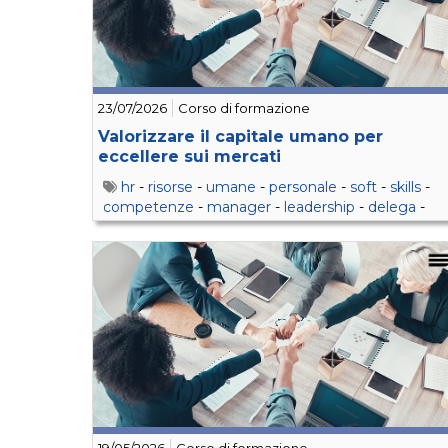
23/07/2026
Corso di formazione
Valorizzare il capitale umano per
eccellere sui mercati
hr
-
risorse
-
umane
-
personale
-
soft
-
skills
-
competenze
-
manager
-
leadership
-
delega
-
feedback
-
retention