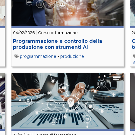
04/02/2026
Corso di formazione
2
Programmazione e controllo della
C
produzione con strumenti AI
t
programmazione
-
produzione
s