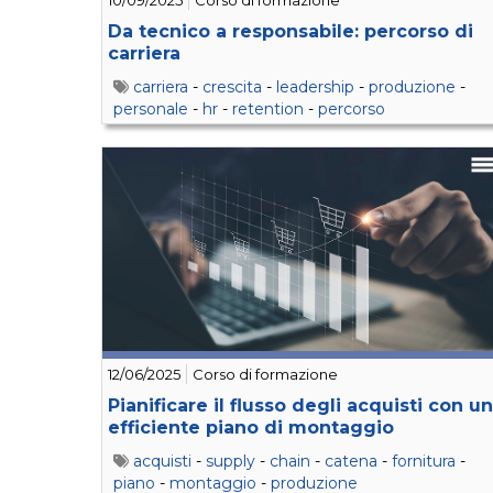
10/09/2025
Corso di formazione
Da tecnico a responsabile: percorso di
carriera
carriera
-
crescita
-
leadership
-
produzione
-
personale
-
hr
-
retention
-
percorso
12/06/2025
Corso di formazione
Pianificare il flusso degli acquisti con un
efficiente piano di montaggio
acquisti
-
supply
-
chain
-
catena
-
fornitura
-
piano
-
montaggio
-
produzione