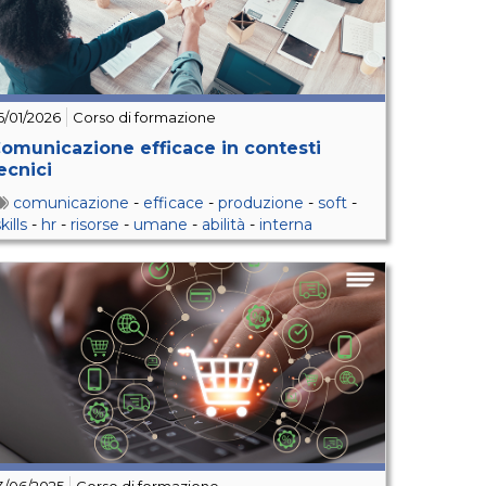
6/01/2026
Corso di formazione
omunicazione efficace in contesti
ecnici
comunicazione
-
efficace
-
produzione
-
soft
-
kills
-
hr
-
risorse
-
umane
-
abilità
-
interna