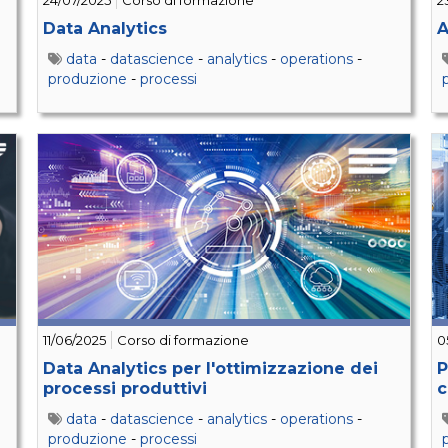
24/07/2025
Corso di formazione
2
Data Analytics
A
data
-
datascience
-
analytics
-
operations
-
produzione
-
processi
11/06/2025
Corso di formazione
0
Data Analytics per l'ottimizzazione dei
P
processi produttivi
c
data
-
datascience
-
analytics
-
operations
-
produzione
-
processi