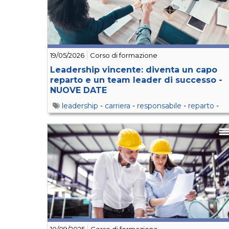
19/05/2026
Corso di formazione
Leadership vincente: diventa un capo
reparto e un team leader di successo -
NUOVE DATE
leadership
-
carriera
-
responsabile
-
reparto
-
produzione
-
soft
-
skills
-
competenze
-
team