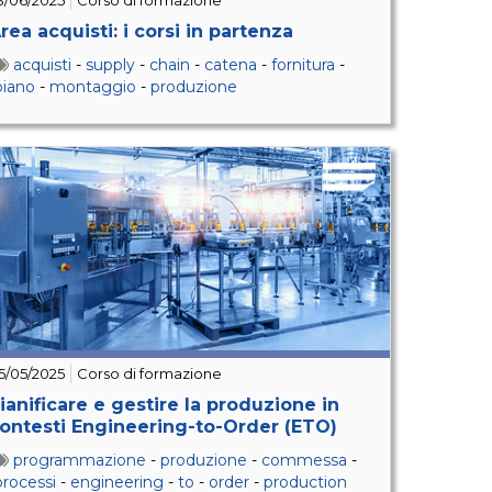
3/06/2025
Corso di formazione
rea acquisti: i corsi in partenza
acquisti
-
supply
-
chain
-
catena
-
fornitura
-
piano
-
montaggio
-
produzione
5/05/2025
Corso di formazione
ianificare e gestire la produzione in
ontesti Engineering-to-Order (ETO)
programmazione
-
produzione
-
commessa
-
processi
-
engineering
-
to
-
order
-
production