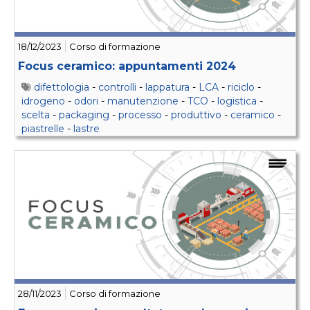
18/12/2023
Corso di formazione
Focus ceramico: appuntamenti 2024
difettologia
-
controlli
-
lappatura
-
LCA
-
riciclo
-
idrogeno
-
odori
-
manutenzione
-
TCO
-
logistica
-
scelta
-
packaging
-
processo
-
produttivo
-
ceramico
-
piastrelle
-
lastre
28/11/2023
Corso di formazione