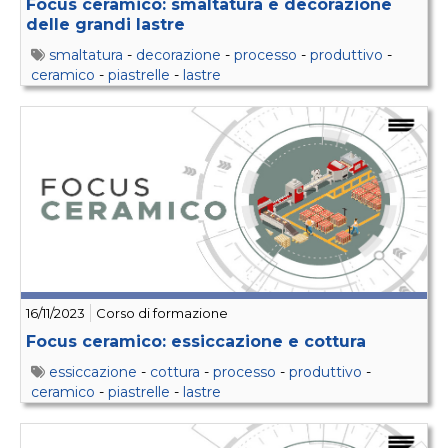
Focus ceramico: smaltatura e decorazione
delle grandi lastre
smaltatura
-
decorazione
-
processo
-
produttivo
-
ceramico
-
piastrelle
-
lastre
16/11/2023
Corso di formazione
Focus ceramico: essiccazione e cottura
essiccazione
-
cottura
-
processo
-
produttivo
-
ceramico
-
piastrelle
-
lastre