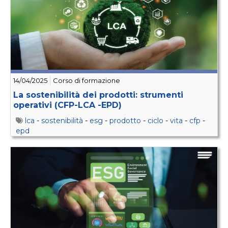
14/04/2025
Corso di formazione
La sostenibilità dei prodotti: strumenti
operativi (CFP-LCA -EPD)
lca
-
sostenibilità
-
esg
-
prodotto
-
ciclo
-
vita
-
cfp
-
epd