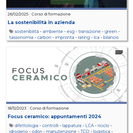
26/02/2025
Corso di formazione
La sostenibilità in azienda
sostenibilità
-
ambiente
-
esg
-
transizione
-
green
-
tassonomia
-
carbon
-
impronta
-
rating
-
lca
-
bilancio
18/12/2023
Corso di formazione
Focus ceramico: appuntamenti 2024
difettologia
-
controlli
-
lappatura
-
LCA
-
riciclo
-
idrogeno
-
odori
-
manutenzione
-
TCO
-
logistica
-