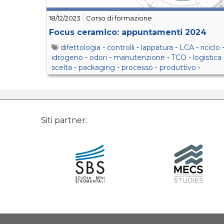
18/12/2023
Corso di formazione
Focus ceramico: appuntamenti 2024
difettologia
-
controlli
-
lappatura
-
LCA
-
riciclo
idrogeno
-
odori
-
manutenzione
-
TCO
-
logistica
scelta
-
packaging
-
processo
-
produttivo
-
ceramico
-
piastrelle
-
lastre
Siti partner: