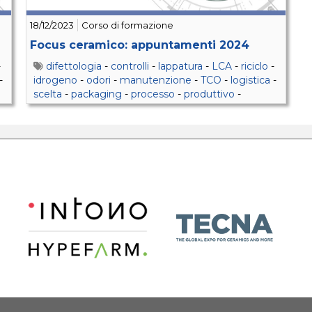
18/12/2023
Corso di formazione
Focus ceramico: appuntamenti 2024
-
difettologia
-
controlli
-
lappatura
-
LCA
-
riciclo
-
-
idrogeno
-
odori
-
manutenzione
-
TCO
-
logistica
-
scelta
-
packaging
-
processo
-
produttivo
-
ceramico
-
piastrelle
-
lastre