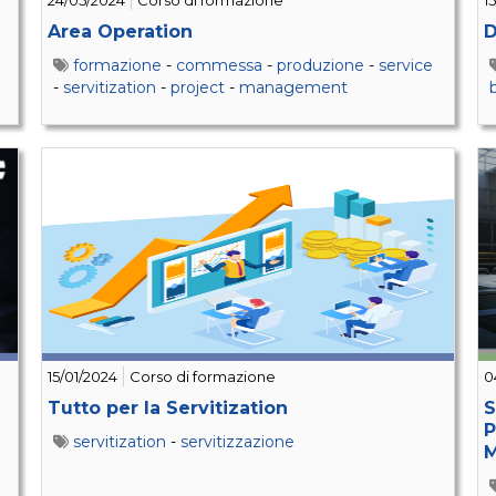
24/05/2024
Corso di formazione
1
Area Operation
D
formazione
-
commessa
-
produzione
-
service
-
servitization
-
project
-
management
15/01/2024
Corso di formazione
0
Tutto per la Servitization
S
P
servitization
-
servitizzazione
M