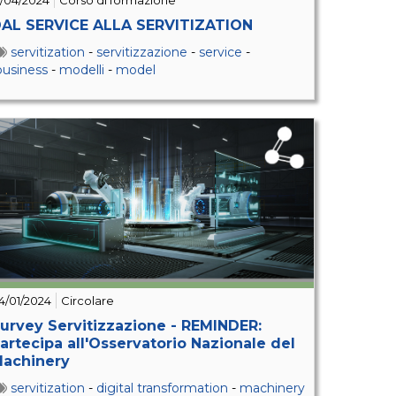
5/04/2024
Corso di formazione
AL SERVICE ALLA SERVITIZATION
servitization
-
servitizzazione
-
service
-
business
-
modelli
-
model
4/01/2024
Circolare
urvey Servitizzazione - REMINDER:
artecipa all'Osservatorio Nazionale del
achinery
servitization
-
digital transformation
-
machinery