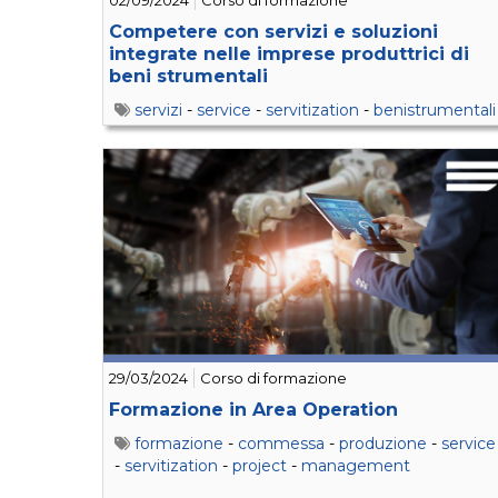
02/09/2024
Corso di formazione
Competere con servizi e soluzioni
integrate nelle imprese produttrici di
beni strumentali
servizi
-
service
-
servitization
-
benistrumentali
29/03/2024
Corso di formazione
Formazione in Area Operation
formazione
-
commessa
-
produzione
-
service
-
servitization
-
project
-
management