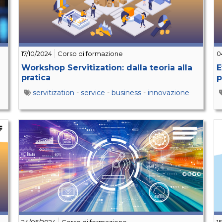
17/10/2024
Corso di formazione
0
Workshop Servitization: dalla teoria alla
E
pratica
p
servitization
-
service
-
business
-
innovazione