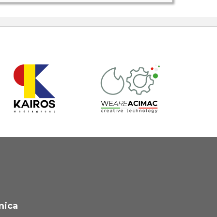
-
madeinitaly
-
madebyitaly
-
survey
-
digital
industries world
-
asap service management
mica