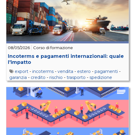
08/05/2026
Corso di formazione
Incoterms e pagamenti internazionali: quale
l'impatto
export
-
incoterms
-
vendita
-
estero
-
pagamenti
-
garanzia
-
credito
-
rischio
-
trasporto
-
spedizione