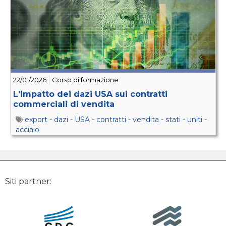
22/01/2026
Corso di formazione
L'impatto dei dazi USA sui contratti
commerciali di vendita
export
-
dazi
-
USA
-
contratti
-
vendita
-
stati
-
uniti
-
acciaio
Siti partner: