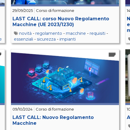
29/09/2025
Corso di formazione
1
LAST CALL: corso Nuovo Regolamento
N
Macchine (UE 2023/1230)
e
m
novità
-
regolamento
-
macchine
-
requisiti
-
e
essenziali
-
sicurezza
-
impianti
09/10/2024
Corso di formazione
1
LAST CALL: Nuovo Regolamento
A
Macchine