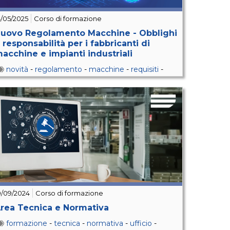
4/05/2025
Corso di formazione
uovo Regolamento Macchine - Obblighi
 responsabilità per i fabbricanti di
acchine e impianti industriali
novità
-
regolamento
-
macchine
-
requisiti
-
essenziali
-
sicurezza
-
impianti
0/09/2024
Corso di formazione
rea Tecnica e Normativa
formazione
-
tecnica
-
normativa
-
ufficio
-