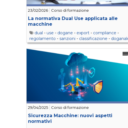
23/02/2026
Corso di formazione
La normativa Dual Use applicata alle
macchine
dual
-
use
-
dogane
-
export
-
compliance
-
regolamento
-
sanzioni
-
classificazione
-
doganal
-
componentistica
29/04/2025
Corso di formazione
Sicurezza Macchine: nuovi aspetti
normativi