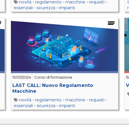
novità
-
regolamento
-
macchine
-
requisiti
-
essenziali
-
sicurezza
-
impianti
10/01/2024
Corso di formazione
1
LAST CALL: Nuovo Regolamento
V
Macchine
novità
-
regolamento
-
macchine
-
requisiti
-
essenziali
-
sicurezza
-
impianti