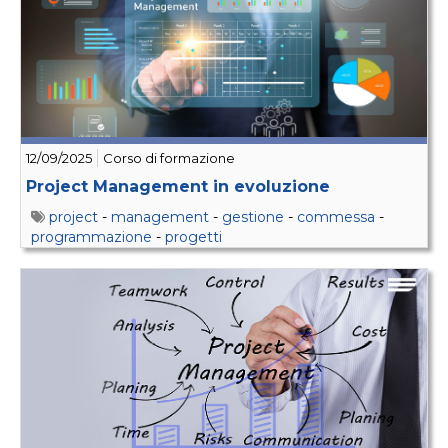
12/09/2025
Corso di formazione
Project Management in evoluzione
project
-
management
-
gestione
-
commessa
-
programmazione
-
progetti