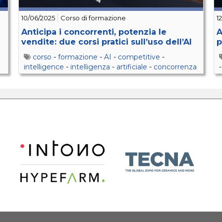
10/06/2025
Corso di formazione
1
Anticipa i concorrenti, potenzia le
A
vendite: due corsi pratici sull’uso dell’AI
p
corso
-
formazione
-
AI
-
competitive
-
intelligence
-
intelligenza
-
artificiale
-
concorrenza
-
sbs
-
chatgpt
-
perplexity
-
claude