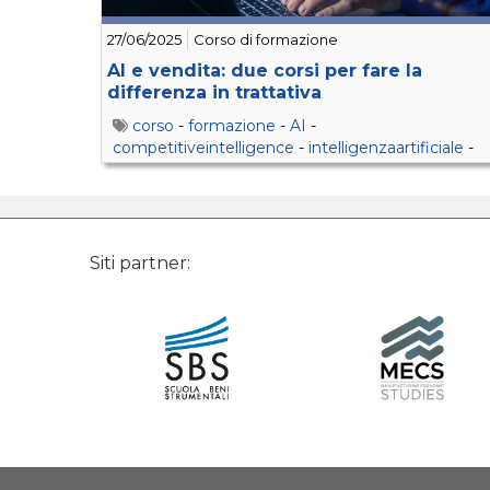
27/06/2025
Corso di formazione
AI e vendita: due corsi per fare la
differenza in trattativa
corso
-
formazione
-
AI
-
competitiveintelligence
-
intelligenzaartificiale
-
concorrenza
-
sbs
-
chatgpt
-
perplexity
-
claude
Siti partner: