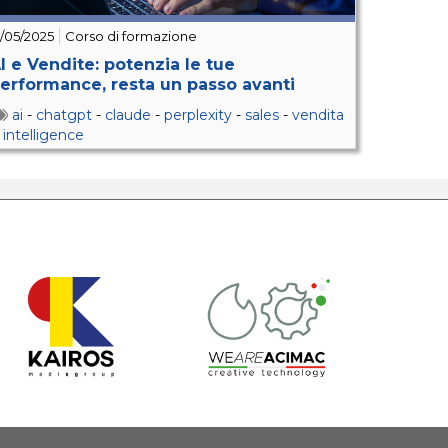
2/05/2025
Corso di formazione
I e Vendite: potenzia le tue
erformance, resta un passo avanti
ai
-
chatgpt
-
claude
-
perplexity
-
sales
-
vendita
-
intelligence