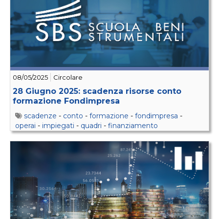
08/05/2025
Circolare
28 Giugno 2025: scadenza risorse conto
formazione Fondimpresa
scadenze
-
conto
-
formazione
-
fondimpresa
-
operai
-
impiegati
-
quadri
-
finanziamento