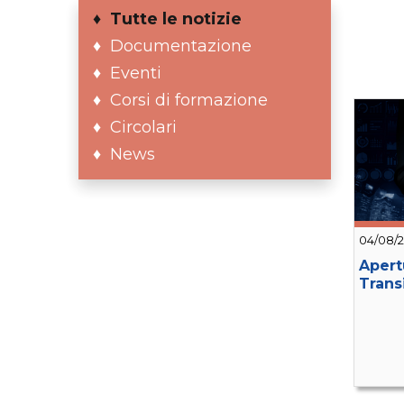
Tutte le notizie
Documentazione
Eventi
Corsi di formazione
Circolari
News
04/08/
Apert
Trans