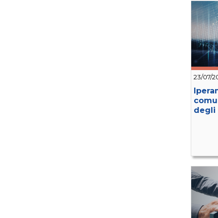
23/07/2
Ipera
comun
degli