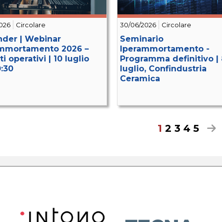
026
Circolare
30/06/2026
Circolare
der | Webinar
Seminario
mmortamento 2026 –
Iperammortamento -
i operativi | 10 luglio
Programma definitivo | 
0:30
luglio, Confindustria
Ceramica
1
2
3
4
5