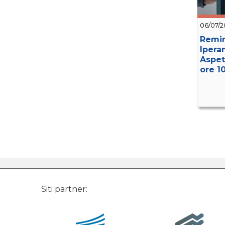
06/07/2
Remin
Ipera
Aspett
ore 1
Siti partner: