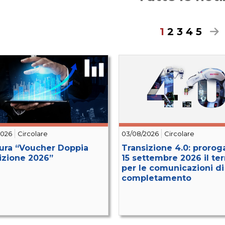
1
2
3
4
5
2026
Circolare
03/08/2026
Circolare
ura “Voucher Doppia
Transizione 4.0: proroga
izione 2026”
15 settembre 2026 il te
per le comunicazioni di
completamento