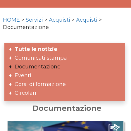
HOME
>
Servizi
>
Acquisti
>
Acquisti
>
Documentazione
Tutte le notizie
Comunicati stampa
Documentazione
Eventi
Corsi di formazione
Circolari
Documentazione