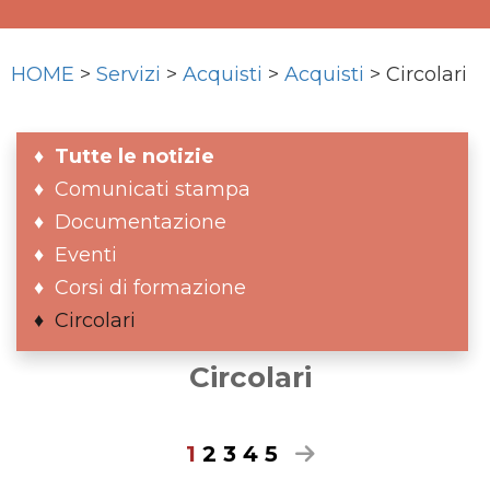
HOME
>
Servizi
>
Acquisti
>
Acquisti
> Circolari
Tutte le notizie
Comunicati stampa
Documentazione
Eventi
Corsi di formazione
Circolari
Circolari
1
2
3
4
5