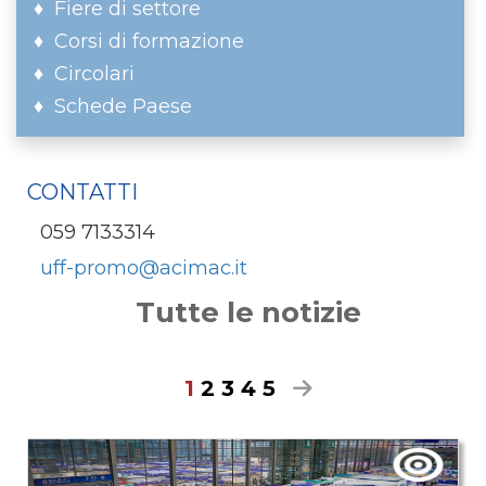
Fiere di settore
Corsi di formazione
Circolari
Schede Paese
CONTATTI
059 7133314
uff-promo@acimac.it
Tutte le notizie
1
2
3
4
5