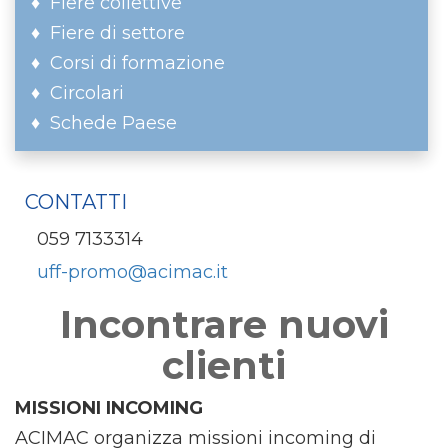
Fiere collettive
Fiere di settore
Corsi di formazione
Circolari
Schede Paese
CONTATTI
059 7133314
uff-promo@acimac.it
Incontrare nuovi
clienti
MISSIONI INCOMING
ACIMAC organizza missioni incoming di