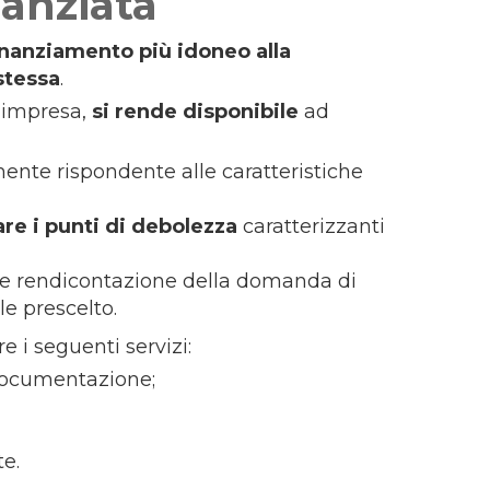
anziata
finanziamento più idoneo alla
stessa
.
l’impresa,
si rende disponibile
ad
te rispondente alle caratteristiche
re i punti di debolezza
caratterizzanti
 e rendicontazione della domanda di
e prescelto.
e i seguenti servizi:
documentazione;
e.