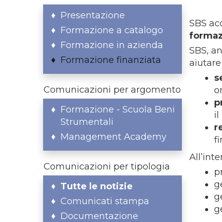
Presentazione
SBS ac
Formazione a catalogo
formaz
Formazione in azienda
SBS, an
Formazione finanziata
aiutare
s
Comunicazioni per argomento
o
p
Formazione - Scuola Beni
i
Strumentali
r
Management Academy
f
All’int
Comunicazioni per tipologia
p
g
Tutte le notizie
g
Comunicati stampa
g
Documentazione