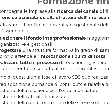
Formazione fin
compagna le imprese alla
ricerca del canale di 
ione selezionata ed alla struttura dell’impresa 
alizzando il profilo organizzativo e gestionale del
 l’azienda per:
elezionare il fondo interprofessionale
maggiormen
rganizzative e gestionali;
rogettare
una struttura formativa in grado di
sana
l profilo aziendale
rinforzandone i punti di forza
;
ealizzare tutto il processo
di redazione, gestione
inanziamento presentata al fondo interprofessional
erno di quest’ultima fase di lavoro SBS può realizzar
redisposizione domanda di contributo e relativa 
estione della relazione con l’ente finanziatore;
estione delle attività finanziate;
estione della rendicontazione delle spese sostenut