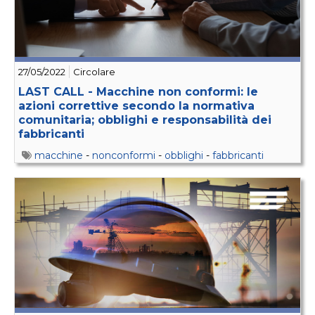
27/05/2022
Circolare
LAST CALL - Macchine non conformi: le
azioni correttive secondo la normativa
comunitaria; obblighi e responsabilità dei
fabbricanti
macchine
-
nonconformi
-
obblighi
-
fabbricanti