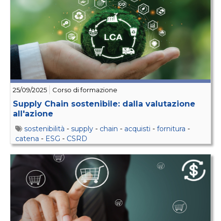
25/09/2025
Corso di formazione
Supply Chain sostenibile: dalla valutazione
all'azione
sostenibilità
-
supply
-
chain
-
acquisti
-
fornitura
-
catena
-
ESG
-
CSRD