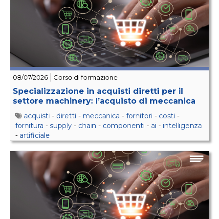
08/07/2026
Corso di formazione
Specializzazione in acquisti diretti per il
settore machinery: l’acquisto di meccanica
acquisti
-
diretti
-
meccanica
-
fornitori
-
costi
-
fornitura
-
supply
-
chain
-
componenti
-
ai
-
intelligenza
-
artificiale