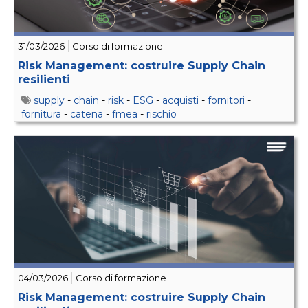
31/03/2026
Corso di formazione
Risk Management: costruire Supply Chain
resilienti
supply
-
chain
-
risk
-
ESG
-
acquisti
-
fornitori
-
fornitura
-
catena
-
fmea
-
rischio
04/03/2026
Corso di formazione
Risk Management: costruire Supply Chain