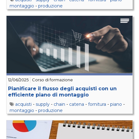
montaggio
-
produzione
12/06/2025
Corso di formazione
Pianificare il flusso degli acquisti con un
efficiente piano di montaggio
acquisti
-
supply
-
chain
-
catena
-
fornitura
-
piano
-
montaggio
-
produzione