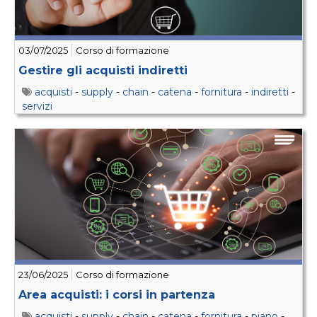
03/07/2025
Corso di formazione
Gestire gli acquisti indiretti
acquisti
-
supply
-
chain
-
catena
-
fornitura
-
indiretti
-
servizi
23/06/2025
Corso di formazione
Area acquisti: i corsi in partenza
acquisti
-
supply
-
chain
-
catena
-
fornitura
-
piano
-