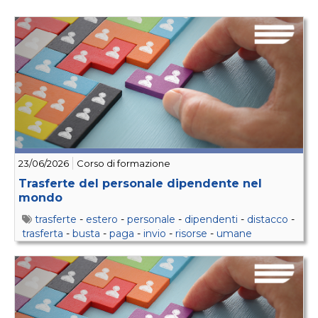
23/06/2026
Corso di formazione
Trasferte del personale dipendente nel
mondo
trasferte
-
estero
-
personale
-
dipendenti
-
distacco
-
trasferta
-
busta
-
paga
-
invio
-
risorse
-
umane