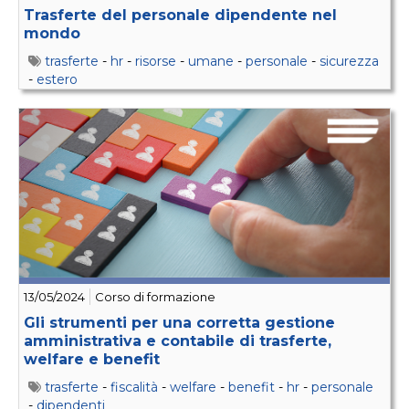
Trasferte del personale dipendente nel
mondo
trasferte
-
hr
-
risorse
-
umane
-
personale
-
sicurezza
-
estero
13/05/2024
Corso di formazione
Gli strumenti per una corretta gestione
amministrativa e contabile di trasferte,
welfare e benefit
trasferte
-
fiscalità
-
welfare
-
benefit
-
hr
-
personale
-
dipendenti