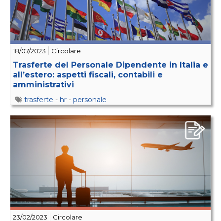
18/07/2023
Circolare
Trasferte del Personale Dipendente in Italia e
all’estero: aspetti fiscali, contabili e
amministrativi
trasferte
-
hr
-
personale
23/02/2023
Circolare