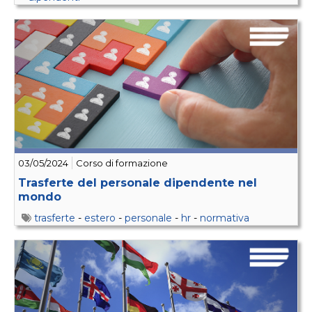
03/05/2024
Corso di formazione
Trasferte del personale dipendente nel
mondo
trasferte
-
estero
-
personale
-
hr
-
normativa