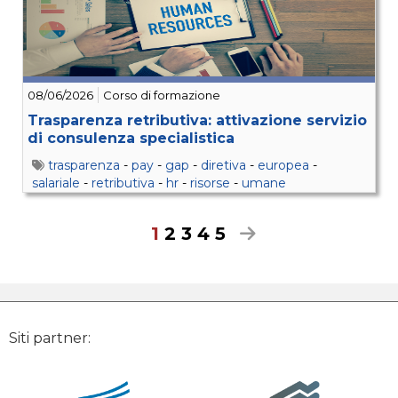
08/06/2026
Corso di formazione
Trasparenza retributiva: attivazione servizio
di consulenza specialistica
trasparenza
-
pay
-
gap
-
diretiva
-
europea
-
salariale
-
retributiva
-
hr
-
risorse
-
umane
1
2
3
4
5
Siti partner: