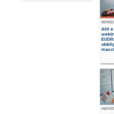
16/09/2
Atti e
webin
EUDR:
obblig
macc
06/03/