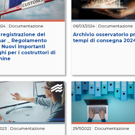
024
Documentazione
06/03/2024
Documentazione
 registrazione del
Archivio osservatorio p
ar _ Regolamento
tempi di consegna 202
 Nuovi importanti
hi per i costruttori di
hine
2023
Documentazione
29/11/2022
Documentazione