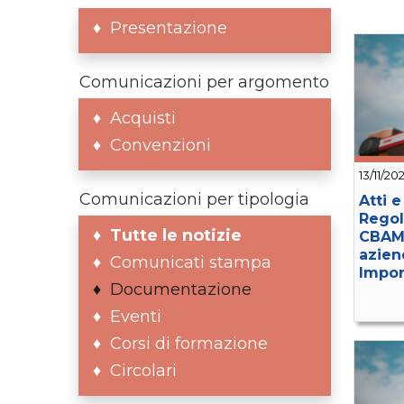
Presentazione
Comunicazioni per argomento
Acquisti
Convenzioni
13/11/20
Comunicazioni per tipologia
Atti 
Regol
Tutte le notizie
CBAM 
azien
Comunicati stampa
Impor
Documentazione
Eventi
Corsi di formazione
Circolari