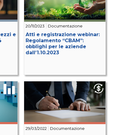
20/11/2023
Documentazione
rezzi e
Atti e registrazione webinar:
4
Regolamento “CBAM”:
obblighi per le aziende
dall’1.10.2023
29/03/2022
Documentazione