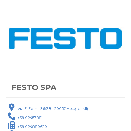
FESTO SPA
Via E. Fermi 36/38 - 20057 Assago (MI)
+39 02457881
+39 024880620