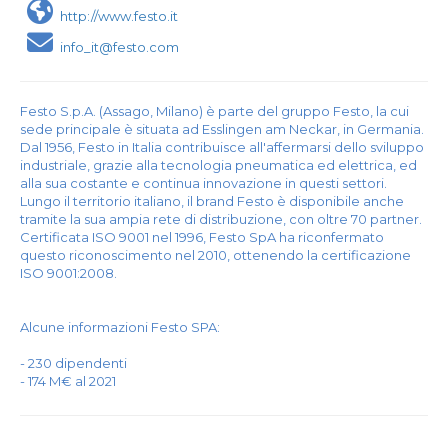
http://www.festo.it
info_it@festo.com
Festo S.p.A. (Assago, Milano) è parte del gruppo Festo, la cui
sede principale è situata ad Esslingen am Neckar, in Germania.
Dal 1956, Festo in Italia contribuisce all'affermarsi dello sviluppo
industriale, grazie alla tecnologia pneumatica ed elettrica, ed
alla sua costante e continua innovazione in questi settori.
Lungo il territorio italiano, il brand Festo è disponibile anche
tramite la sua ampia rete di distribuzione, con oltre 70 partner.
Certificata ISO 9001 nel 1996, Festo SpA ha riconfermato
questo riconoscimento nel 2010, ottenendo la certificazione
ISO 9001:2008.
Alcune informazioni Festo SPA:
- 230 dipendenti
- 174 M€ al 2021